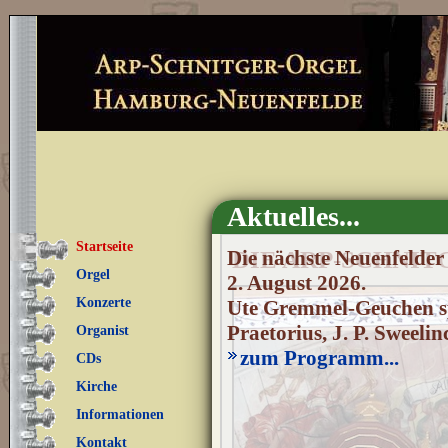
Aktuelles...
Startseite
Die nächste Neuenfelder
DIE ARP-SCHNIT
Orgel
2. August 2026.
Konzerte
Ute Gremmel-Geuchen sp
Praetorius, J. P. Sweeli
Organist
zum Programm...
CDs
Kirche
Informationen
Kontakt